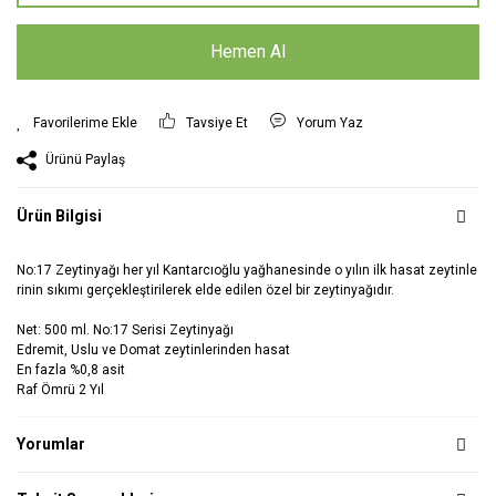
Hemen Al
Tavsiye Et
Yorum Yaz
Ürünü Paylaş
Ürün Bilgisi
No:17 Zeytinyağı her yıl Kantarcıoğlu yağhanesinde o yılın ilk hasat zeytinle
rinin sıkımı gerçekleştirilerek elde edilen özel bir zeytinyağıdır.
Net: 500 ml. No:17 Serisi Zeytinyağı
Edremit, Uslu ve Domat zeytinlerinden hasat
En fazla %0,8 asit
Raf Ömrü 2 Yıl
Yorumlar