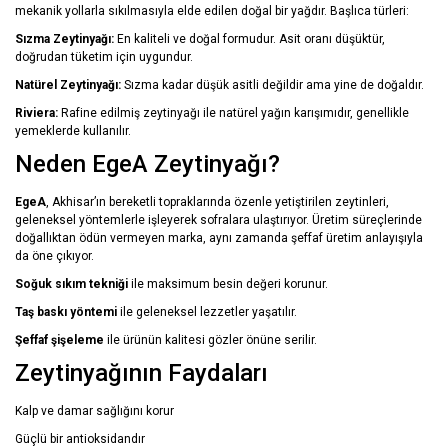
mekanik yollarla sıkılmasıyla elde edilen doğal bir yağdır. Başlıca türleri:
Sızma Zeytinyağı:
En kaliteli ve doğal formudur. Asit oranı düşüktür,
doğrudan tüketim için uygundur.
Natürel Zeytinyağı:
Sızma kadar düşük asitli değildir ama yine de doğaldır.
Riviera:
Rafine edilmiş zeytinyağı ile natürel yağın karışımıdır, genellikle
yemeklerde kullanılır.
Neden EgeA Zeytinyağı?
EgeA
, Akhisar’ın bereketli topraklarında özenle yetiştirilen zeytinleri,
geleneksel yöntemlerle işleyerek sofralara ulaştırıyor. Üretim süreçlerinde
doğallıktan ödün vermeyen marka, aynı zamanda şeffaf üretim anlayışıyla
da öne çıkıyor.
Soğuk sıkım tekniği
ile maksimum besin değeri korunur.
Taş baskı yöntemi
ile geleneksel lezzetler yaşatılır.
Şeffaf şişeleme
ile ürünün kalitesi gözler önüne serilir.
Zeytinyağının Faydaları
Kalp ve damar sağlığını korur
Güçlü bir antioksidandır